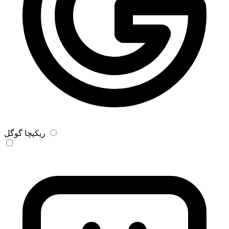
ریکپچا گوگل